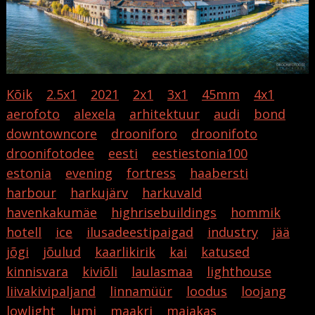
Kõik
2.5x1
2021
2x1
3x1
45mm
4x1
aerofoto
alexela
arhitektuur
audi
bond
downtowncore
drooniforo
droonifoto
droonifotodee
eesti
eestiestonia100
estonia
evening
fortress
haabersti
harbour
harkujärv
harkuvald
havenkakumäe
highrisebuildings
hommik
hotell
ice
ilusadeestipaigad
industry
jää
jõgi
jõulud
kaarlikirik
kai
katused
kinnisvara
kiviõli
laulasmaa
lighthouse
liivakivipaljand
linnamüür
loodus
loojang
lowlight
lumi
maakri
majakas