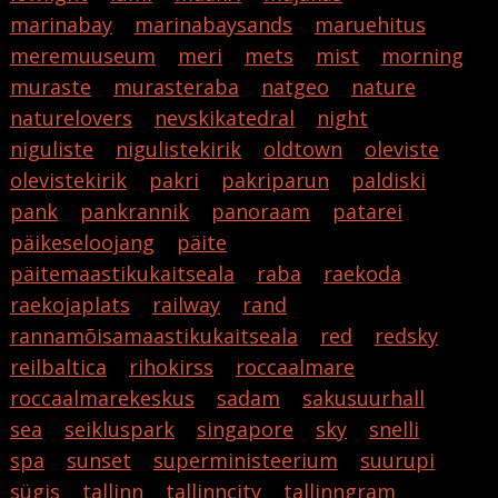
marinabay
marinabaysands
maruehitus
meremuuseum
meri
mets
mist
morning
muraste
murasteraba
natgeo
nature
naturelovers
nevskikatedral
night
niguliste
nigulistekirik
oldtown
oleviste
olevistekirik
pakri
pakriparun
paldiski
pank
pankrannik
panoraam
patarei
päikeseloojang
päite
päitemaastikukaitseala
raba
raekoda
raekojaplats
railway
rand
rannamõisamaastikukaitseala
red
redsky
reilbaltica
rihokirss
roccaalmare
roccaalmarekeskus
sadam
sakusuurhall
sea
seikluspark
singapore
sky
snelli
spa
sunset
superministeerium
suurupi
sügis
tallinn
tallinncity
tallinngram