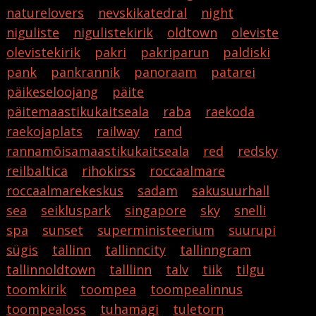
naturelovers
nevskikatedral
night
niguliste
nigulistekirik
oldtown
oleviste
olevistekirik
pakri
pakriparun
paldiski
pank
pankrannik
panoraam
patarei
päikeseloojang
päite
päitemaastikukaitseala
raba
raekoda
raekojaplats
railway
rand
rannamõisamaastikukaitseala
red
redsky
reilbaltica
rihokirss
roccaalmare
roccaalmarekeskus
sadam
sakusuurhall
sea
seikluspark
singapore
sky
snelli
spa
sunset
superministeerium
suurupi
sügis
tallinn
tallinncity
tallinngram
tallinnoldtown
talllinn
talv
tiik
tilgu
toomkirik
toompea
toompealinnus
toompealoss
tuhamägi
tuletorn