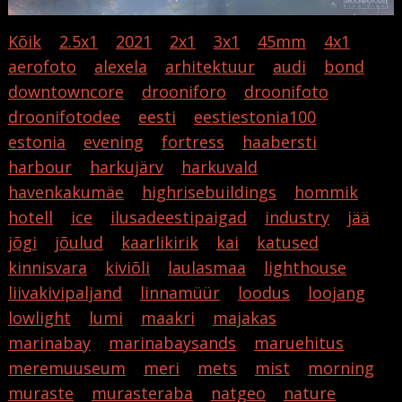
Kõik
2.5x1
2021
2x1
3x1
45mm
4x1
aerofoto
alexela
arhitektuur
audi
bond
downtowncore
drooniforo
droonifoto
droonifotodee
eesti
eestiestonia100
estonia
evening
fortress
haabersti
harbour
harkujärv
harkuvald
havenkakumäe
highrisebuildings
hommik
hotell
ice
ilusadeestipaigad
industry
jää
jõgi
jõulud
kaarlikirik
kai
katused
kinnisvara
kiviõli
laulasmaa
lighthouse
liivakivipaljand
linnamüür
loodus
loojang
lowlight
lumi
maakri
majakas
marinabay
marinabaysands
maruehitus
meremuuseum
meri
mets
mist
morning
muraste
murasteraba
natgeo
nature