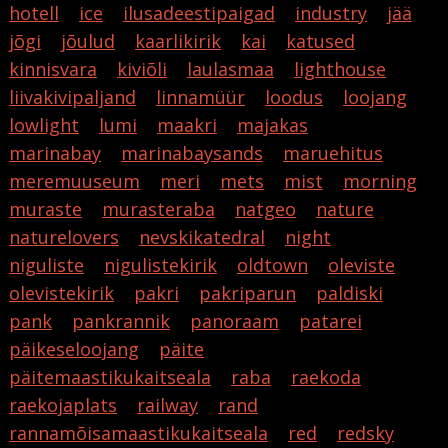
hotell
ice
ilusadeestipaigad
industry
jää
jõgi
jõulud
kaarlikirik
kai
katused
kinnisvara
kiviõli
laulasmaa
lighthouse
liivakivipaljand
linnamüür
loodus
loojang
lowlight
lumi
maakri
majakas
marinabay
marinabaysands
maruehitus
meremuuseum
meri
mets
mist
morning
muraste
murasteraba
natgeo
nature
naturelovers
nevskikatedral
night
niguliste
nigulistekirik
oldtown
oleviste
olevistekirik
pakri
pakriparun
paldiski
pank
pankrannik
panoraam
patarei
päikeseloojang
päite
päitemaastikukaitseala
raba
raekoda
raekojaplats
railway
rand
rannamõisamaastikukaitseala
red
redsky