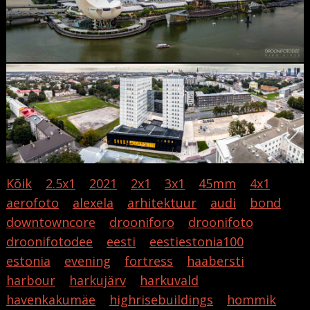
Kõik
2.5x1
2021
2x1
3x1
45mm
4x1
aerofoto
alexela
arhitektuur
audi
bond
downtowncore
drooniforo
droonifoto
droonifotodee
eesti
eestiestonia100
estonia
evening
fortress
haabersti
harbour
harkujärv
harkuvald
havenkakumäe
highrisebuildings
hommik