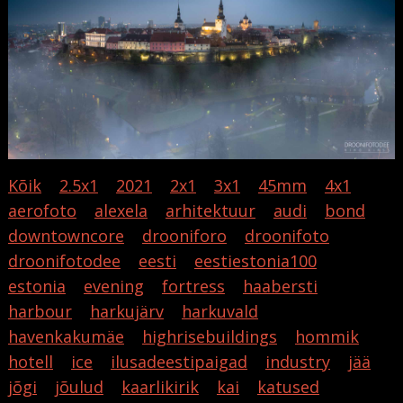
Kõik
2.5x1
2021
2x1
3x1
45mm
4x1
aerofoto
alexela
arhitektuur
audi
bond
downtowncore
drooniforo
droonifoto
droonifotodee
eesti
eestiestonia100
estonia
evening
fortress
haabersti
harbour
harkujärv
harkuvald
havenkakumäe
highrisebuildings
hommik
hotell
ice
ilusadeestipaigad
industry
jää
jõgi
jõulud
kaarlikirik
kai
katused