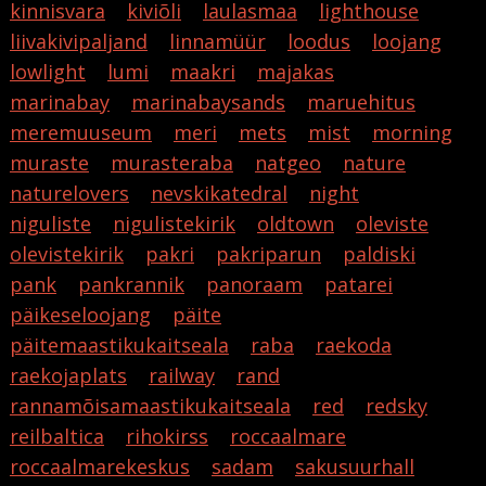
kinnisvara
kiviõli
laulasmaa
lighthouse
liivakivipaljand
linnamüür
loodus
loojang
lowlight
lumi
maakri
majakas
marinabay
marinabaysands
maruehitus
meremuuseum
meri
mets
mist
morning
muraste
murasteraba
natgeo
nature
naturelovers
nevskikatedral
night
niguliste
nigulistekirik
oldtown
oleviste
olevistekirik
pakri
pakriparun
paldiski
pank
pankrannik
panoraam
patarei
päikeseloojang
päite
päitemaastikukaitseala
raba
raekoda
raekojaplats
railway
rand
rannamõisamaastikukaitseala
red
redsky
reilbaltica
rihokirss
roccaalmare
roccaalmarekeskus
sadam
sakusuurhall