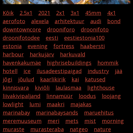
Kõik
2.5x1
2021
2x1
3x1
45mm
4x1
aerofoto
alexela
arhitektuur
audi
bond
downtowncore
drooniforo
droonifoto
droonifotodee
eesti
eestiestonia100
estonia
evening
fortress
haabersti
harbour
harkujärv
harkuvald
havenkakumäe
highrisebuildings
hommik
hotell
ice
ilusadeestipaigad
industry
jää
jõgi
jõulud
kaarlikirik
kai
katused
kinnisvara
kiviõli
laulasmaa
lighthouse
liivakivipaljand
linnamüür
loodus
loojang
lowlight
lumi
maakri
majakas
marinabay
marinabaysands
maruehitus
meremuuseum
meri
mets
mist
morning
muraste
murasteraba
natgeo
nature