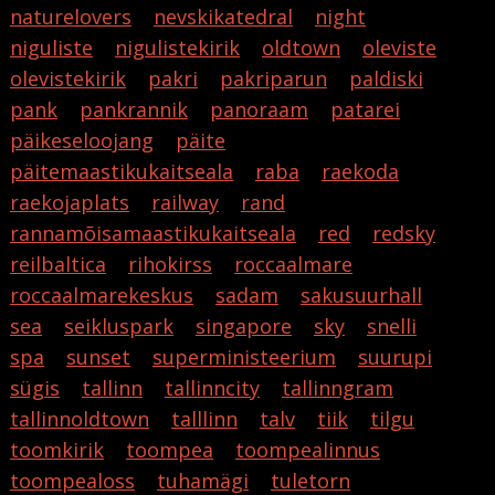
naturelovers
nevskikatedral
night
niguliste
nigulistekirik
oldtown
oleviste
olevistekirik
pakri
pakriparun
paldiski
pank
pankrannik
panoraam
patarei
päikeseloojang
päite
päitemaastikukaitseala
raba
raekoda
raekojaplats
railway
rand
rannamõisamaastikukaitseala
red
redsky
reilbaltica
rihokirss
roccaalmare
roccaalmarekeskus
sadam
sakusuurhall
sea
seikluspark
singapore
sky
snelli
spa
sunset
superministeerium
suurupi
sügis
tallinn
tallinncity
tallinngram
tallinnoldtown
talllinn
talv
tiik
tilgu
toomkirik
toompea
toompealinnus
toompealoss
tuhamägi
tuletorn