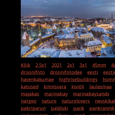
Kõik
2.5x1
2021
2x1
3x1
45mm
4
droonifoto
droonifotodee
eesti
eesti
havenkakumäe
highrisebuildings
homm
katused
kinnisvara
kiviõli
laulasmaa
majakas
marinabay
marinabaysands
natgeo
nature
naturelovers
nevskika
pakriparun
paldiski
pank
pankrannik