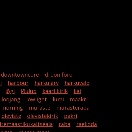
downtowncore
drooniforo
i
harbour
harkujärv
harkuvald
jõgi
jõulud
kaarlikirik
kai
loojang
lowlight
lumi
maakri
morning
muraste
murasteraba
oleviste
olevistekirik
pakri
itemaastikukaitseala
raba
raekoda