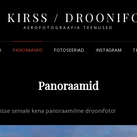
 KIRSS / DROONI
AEROFOTOGRAAFIA TEENUSED
O
PANORAAMID
FOTOSEERIAD
INSTAGRAM
T
Panoraamid
risse seinale kena panoraamiline droonifoto!