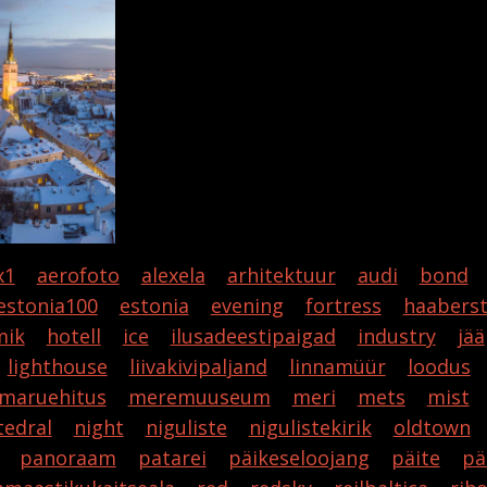
x1
aerofoto
alexela
arhitektuur
audi
bond
estonia100
estonia
evening
fortress
haaberst
ik
hotell
ice
ilusadeestipaigad
industry
jää
lighthouse
liivakivipaljand
linnamüür
loodus
maruehitus
meremuuseum
meri
mets
mist
tedral
night
niguliste
nigulistekirik
oldtown
panoraam
patarei
päikeseloojang
päite
pä