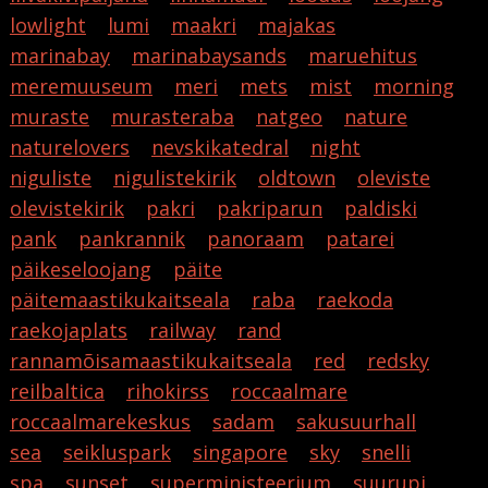
lowlight
lumi
maakri
majakas
marinabay
marinabaysands
maruehitus
meremuuseum
meri
mets
mist
morning
muraste
murasteraba
natgeo
nature
naturelovers
nevskikatedral
night
niguliste
nigulistekirik
oldtown
oleviste
olevistekirik
pakri
pakriparun
paldiski
pank
pankrannik
panoraam
patarei
päikeseloojang
päite
päitemaastikukaitseala
raba
raekoda
raekojaplats
railway
rand
rannamõisamaastikukaitseala
red
redsky
reilbaltica
rihokirss
roccaalmare
roccaalmarekeskus
sadam
sakusuurhall
sea
seikluspark
singapore
sky
snelli
spa
sunset
superministeerium
suurupi