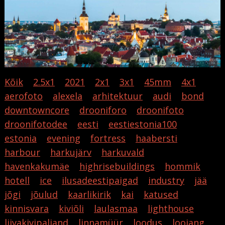
Kõik
2.5x1
2021
2x1
3x1
45mm
4x1
aerofoto
alexela
arhitektuur
audi
bond
downtowncore
drooniforo
droonifoto
droonifotodee
eesti
eestiestonia100
estonia
evening
fortress
haabersti
harbour
harkujärv
harkuvald
havenkakumäe
highrisebuildings
hommik
hotell
ice
ilusadeestipaigad
industry
jää
jõgi
jõulud
kaarlikirik
kai
katused
kinnisvara
kiviõli
laulasmaa
lighthouse
liivakivipaljand
linnamüür
loodus
loojang