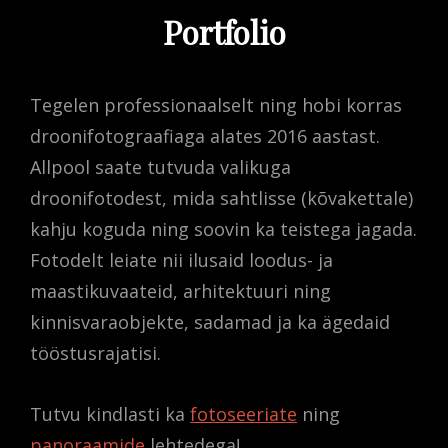
Portfolio
Tegelen professionaalselt ning hobi korras
droonifotograafiaga alates 2016 aastast.
Allpool saate tutvuda valikuga
droonifotodest, mida sahtlisse (kõvakettale)
kahju koguda ning soovin ka teistega jagada.
Fotodelt leiate nii ilusaid loodus- ja
maastikuvaateid, arhitektuuri ning
kinnisvaraobjekte, sadamad ja ka ägedaid
tööstusrajatisi.
Tutvu kindlasti ka
fotoseeriate
ning
panoraamide
lehtedega!