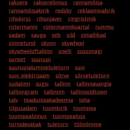
rakvere
rakverelinnus
rannamõisa
rannamõisakirik
redsky
reklaamivabrik
rihokirss
rihoojaver
ringristmik
rotermanni
rotermannikvartal
rummu
sadam
sauga
seb
sild
siniallikad
sininetund
skyon
skywheel
skywheeloftallinn
snelli
sossimägi
sunset
suurupi
suurupialuminetuletorn
suvi
suvi. elektrijaam
sõrve
sõrvetuletorn
südalinn
sügis
tallinn
tallinnavangla
tallinngram
tallinnm
tallinnoldtown
talv
teadusteakadeemia
telia
tilgusadam
toomkirik
toompea
toompealinnus
toompealoss
tornideväljak
tuletorn
tõlinõmme