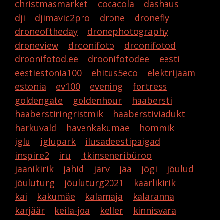
christmasmarket
cocacola
dashaus
dji
djimavic2pro
drone
dronefly
droneoftheday
dronephotography
droneview
droonifoto
droonifotod
droonifotod.ee
droonifotodee
eesti
eestiestonia100
ehitus5eco
elektrijaam
estonia
ev100
evening
fortress
goldengate
goldenhour
haabersti
haaberstiringristmik
haaberstiviadukt
harkuvald
havenkakumäe
hommik
iglu
iglupark
ilusadeestipaigad
inspire2
iru
itkinseneribüroo
jaanikirik
jahid
järv
jää
jõgi
jõulud
jõuluturg
jõuluturg2021
kaarlikirik
kai
kakumäe
kalamaja
kalaranna
karjäär
keila-joa
keller
kinnisvara