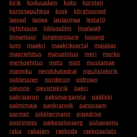
kirik
kodusadam
koko
korsten
korstnapühkija
kosk
kõrghooned
laevad
laowa
laulasmaa
lesta10
lighthouse
liiklussõlm
liivalaia9
linnamüür
longexposure
loojang
lumi
maakri
maakrikvartal
majakas
mapriehitus
maruehitus
meri
merko
merkoehitus
mets
mist
mustamäe
männiku
nevskikatedral
nigulistekirik
noblessner
nordecon
oldtown
oleviste
olevistekirik
pakri
pakriparun
paksmargareta
paldiski
palmimaja
pankrannik
panoraam
parmet
pikkhermann
pipedrive
postimees
päikeseloojang
pühavaimu
raba
rabajärv
raekoda
raekojaplats