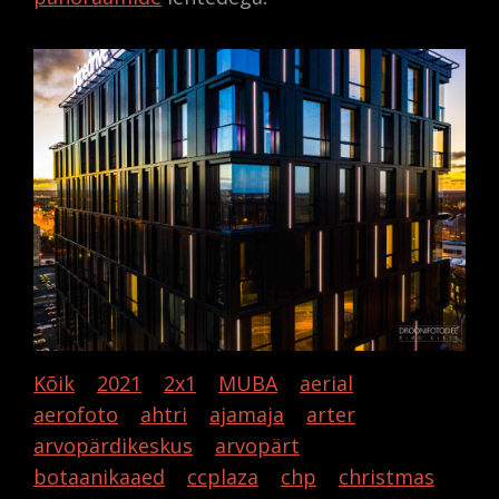
Kõik
2021
2x1
MUBA
aerial
aerofoto
ahtri
ajamaja
arter
arvopärdikeskus
arvopärt
botaanikaaed
ccplaza
chp
christmas