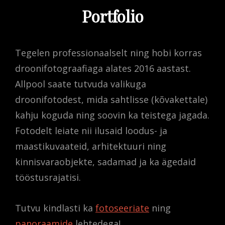
Portfolio
Tegelen professionaalselt ning hobi korras
droonifotograafiaga alates 2016 aastast.
Allpool saate tutvuda valikuga
droonifotodest, mida sahtlisse (kõvakettale)
kahju koguda ning soovin ka teistega jagada.
Fotodelt leiate nii ilusaid loodus- ja
maastikuvaateid, arhitektuuri ning
kinnisvaraobjekte, sadamad ja ka ägedaid
tööstusrajatisi.
Tutvu kindlasti ka
fotoseeriate
ning
panoraamide
lehtedega!