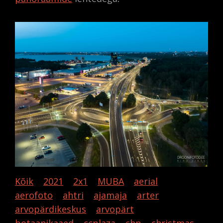
Kõik
2021
2x1
MUBA
aerial
aerofoto
ahtri
ajamaja
arter
arvopärdikeskus
arvopärt