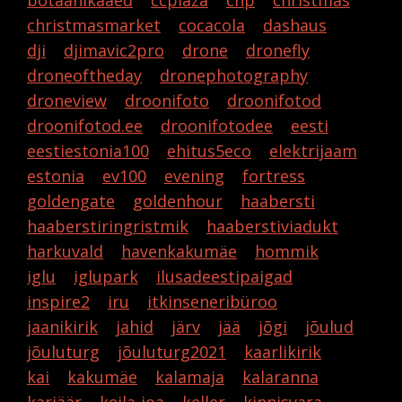
botaanikaaed
ccplaza
chp
christmas
christmasmarket
cocacola
dashaus
dji
djimavic2pro
drone
dronefly
droneoftheday
dronephotography
droneview
droonifoto
droonifotod
droonifotod.ee
droonifotodee
eesti
eestiestonia100
ehitus5eco
elektrijaam
estonia
ev100
evening
fortress
goldengate
goldenhour
haabersti
haaberstiringristmik
haaberstiviadukt
harkuvald
havenkakumäe
hommik
iglu
iglupark
ilusadeestipaigad
inspire2
iru
itkinseneribüroo
jaanikirik
jahid
järv
jää
jõgi
jõulud
jõuluturg
jõuluturg2021
kaarlikirik
kai
kakumäe
kalamaja
kalaranna