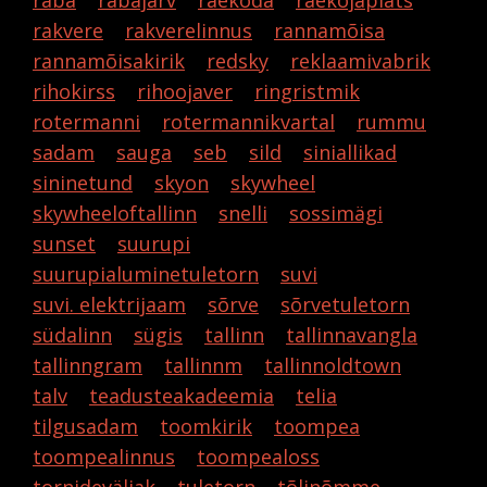
raba
rabajärv
raekoda
raekojaplats
rakvere
rakverelinnus
rannamõisa
rannamõisakirik
redsky
reklaamivabrik
rihokirss
rihoojaver
ringristmik
rotermanni
rotermannikvartal
rummu
sadam
sauga
seb
sild
siniallikad
sininetund
skyon
skywheel
skywheeloftallinn
snelli
sossimägi
sunset
suurupi
suurupialuminetuletorn
suvi
suvi. elektrijaam
sõrve
sõrvetuletorn
südalinn
sügis
tallinn
tallinnavangla
tallinngram
tallinnm
tallinnoldtown
talv
teadusteakadeemia
telia
tilgusadam
toomkirik
toompea
toompealinnus
toompealoss