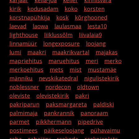
karjäär
keila-joa
keller
kinnisvara
kirik
kodusadam
koko
korsten
korstnapühkija
kosk
kõrghooned
laevad
laowa
laulasmaa
lesta10
lighthouse
liiklussõlm
liivalaia9
linnamüür
longexposure
loojang
lumi
maakri
maakrikvartal
majakas
mapriehitus
maruehitus
meri
merko
merkoehitus
mets
mist
mustamäe
männiku
nevskikatedral
nigulistekirik
noblessner
nordecon
oldtown
oleviste
olevistekirik
pakri
pakriparun
paksmargareta
paldiski
palmimaja
pankrannik
panoraam
parmet
pikkhermann
pipedrive
postimees
päikeseloojang
pühavaimu