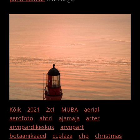
Kõik
2021
2x1
MUBA
aerial
aerofoto
ahtri
ajamaja
arter
arvopärdikeskus
arvopärt
botaanikaaed
ccplaza
chp
christmas