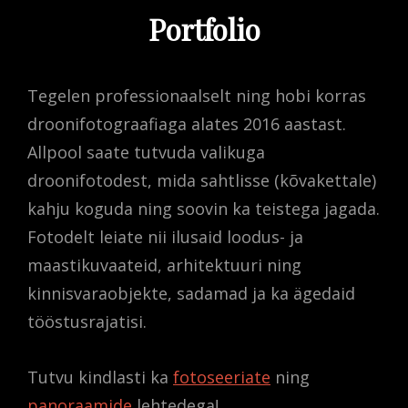
Portfolio
Tegelen professionaalselt ning hobi korras
droonifotograafiaga alates 2016 aastast.
Allpool saate tutvuda valikuga
droonifotodest, mida sahtlisse (kõvakettale)
kahju koguda ning soovin ka teistega jagada.
Fotodelt leiate nii ilusaid loodus- ja
maastikuvaateid, arhitektuuri ning
kinnisvaraobjekte, sadamad ja ka ägedaid
tööstusrajatisi.
Tutvu kindlasti ka
fotoseeriate
ning
panoraamide
lehtedega!