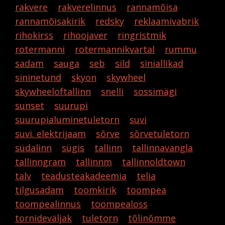
rakvere
rakverelinnus
rannamõisa
rannamõisakirik
redsky
reklaamivabrik
rihokirss
rihoojaver
ringristmik
rotermanni
rotermannikvartal
rummu
sadam
sauga
seb
sild
siniallikad
sininetund
skyon
skywheel
skywheeloftallinn
snelli
sossimägi
sunset
suurupi
suurupialuminetuletorn
suvi
suvi. elektrijaam
sõrve
sõrvetuletorn
südalinn
sügis
tallinn
tallinnavangla
tallinngram
tallinnm
tallinnoldtown
talv
teadusteakadeemia
telia
tilgusadam
toomkirik
toompea
toompealinnus
toompealoss
tornideväljak
tuletorn
tõlinõmme