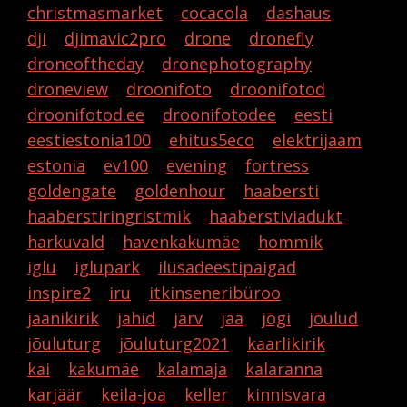
christmasmarket
cocacola
dashaus
dji
djimavic2pro
drone
dronefly
droneoftheday
dronephotography
droneview
droonifoto
droonifotod
droonifotod.ee
droonifotodee
eesti
eestiestonia100
ehitus5eco
elektrijaam
estonia
ev100
evening
fortress
goldengate
goldenhour
haabersti
haaberstiringristmik
haaberstiviadukt
harkuvald
havenkakumäe
hommik
iglu
iglupark
ilusadeestipaigad
inspire2
iru
itkinseneribüroo
jaanikirik
jahid
järv
jää
jõgi
jõulud
jõuluturg
jõuluturg2021
kaarlikirik
kai
kakumäe
kalamaja
kalaranna
karjäär
keila-joa
keller
kinnisvara