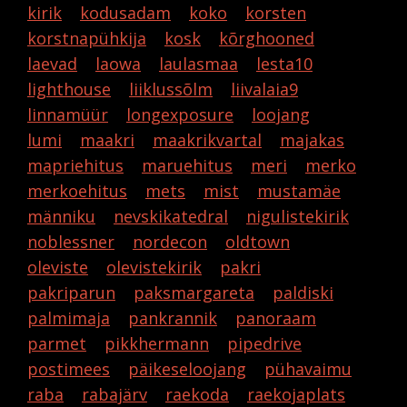
kirik
kodusadam
koko
korsten
korstnapühkija
kosk
kõrghooned
laevad
laowa
laulasmaa
lesta10
lighthouse
liiklussõlm
liivalaia9
linnamüür
longexposure
loojang
lumi
maakri
maakrikvartal
majakas
mapriehitus
maruehitus
meri
merko
merkoehitus
mets
mist
mustamäe
männiku
nevskikatedral
nigulistekirik
noblessner
nordecon
oldtown
oleviste
olevistekirik
pakri
pakriparun
paksmargareta
paldiski
palmimaja
pankrannik
panoraam
parmet
pikkhermann
pipedrive
postimees
päikeseloojang
pühavaimu
raba
rabajärv
raekoda
raekojaplats