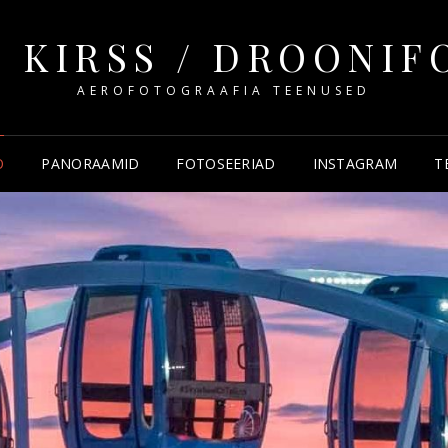
 KIRSS / DROONI
AEROFOTOGRAAFIA TEENUSED
O
PANORAAMID
FOTOSEERIAD
INSTAGRAM
T