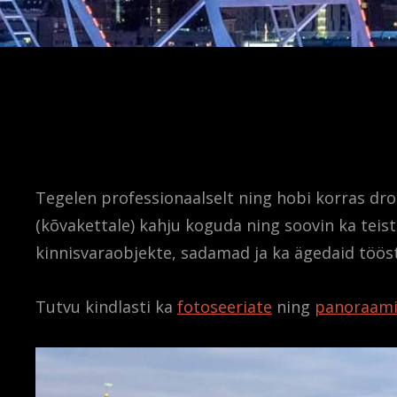
Tegelen professionaalselt ning hobi korras dro
(kõvakettale) kahju koguda ning soovin ka teiste
kinnisvaraobjekte, sadamad ja ka ägedaid tööst
Tutvu kindlasti ka
fotoseeriate
ning
panoraam