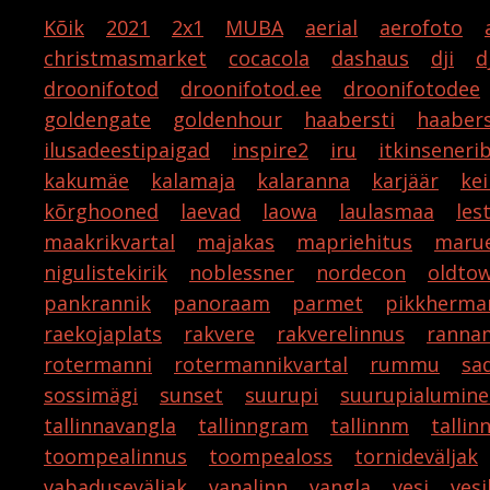
Kõik
2021
2x1
MUBA
aerial
aerofoto
christmasmarket
cocacola
dashaus
dji
d
droonifotod
droonifotod.ee
droonifotodee
goldengate
goldenhour
haabersti
haabers
ilusadeestipaigad
inspire2
iru
itkinseneri
kakumäe
kalamaja
kalaranna
karjäär
kei
kõrghooned
laevad
laowa
laulasmaa
les
maakrikvartal
majakas
mapriehitus
marue
nigulistekirik
noblessner
nordecon
oldto
pankrannik
panoraam
parmet
pikkherma
raekojaplats
rakvere
rakverelinnus
ranna
rotermanni
rotermannikvartal
rummu
sa
sossimägi
sunset
suurupi
suurupialumine
tallinnavangla
tallinngram
tallinnm
tallin
toompealinnus
toompealoss
tornideväljak
vabaduseväljak
vanalinn
vangla
vesi
vesi