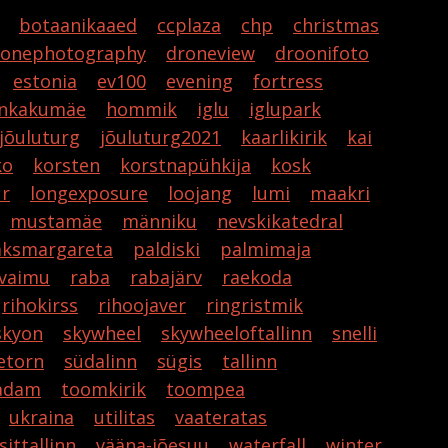
botaanikaaed
ccplaza
chp
christmas
ronephotography
droneview
droonifoto
estonia
ev100
evening
fortress
nkakumäe
hommik
iglu
iglupark
jõuluturg
jõuluturg2021
kaarlikirik
kai
ko
korsten
korstnapühkija
kosk
ür
longexposure
loojang
lumi
maakri
mustamäe
männiku
nevskikatedral
aksmargareta
paldiski
palmimaja
vaimu
raba
rabajärv
raekoda
rihokirss
rihoojaver
ringristmik
skyon
skywheel
skywheeloftallinn
snelli
etorn
südalinn
sügis
tallinn
sadam
toomkirik
toompea
ukraina
utilitas
vaateratas
isittallinn
vääna-jõesuu
waterfall
winter