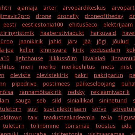
ahtri
ajamaja
arter
arvopärdikeskus
arvopärt
jimavic2pro
drone
dronefly
droneoftheday
d
eesti
eestiestonia100
ehitus5eco
elektrijaam
tiringristmik
haaberstiviadukt
harkuvald
have
büroo
jaanikirik
jahid
järv
jää
jõgi
jõulud
la-joa
keller
kinnisvara
kirik
kodusadam
ko
ta10
lighthouse
liiklussõlm
liivalaia9
linnamü
hitus
meri
merko
merkoehitus
mets
mist
wn
oleviste
olevistekirik
pakri
pakriparun
p
nn
pipedrive
postimees
päikeseloojang
püha
mõisa
rannamõisakirik
redsky
reklaamivabrik
dam
sauga
seb
sild
siniallikad
sininetund
tuletorn
suvi
suvi. elektrijaam
sõrve
sõrvetul
noldtown
talv
teadusteakadeemia
telia
tilgu
tuletorn
tõlinõmme
tõnismäe
tööstus
udu
lennuki
viruraba
visitestonia
visitsaaremaa
v