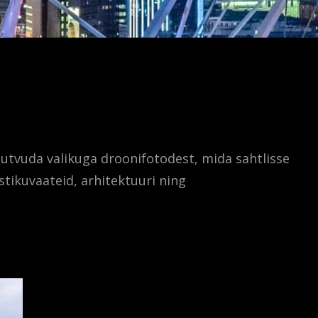
tutvuda valikuga droonifotodest, mida sahtlisse
stikuvaateid, arhitektuuri ning