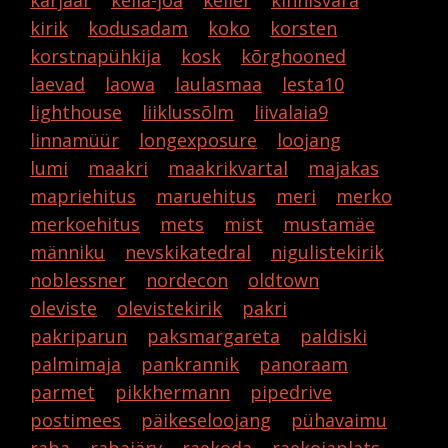
karjäär
keila-joa
keller
kinnisvara
kirik
kodusadam
koko
korsten
korstnapühkija
kosk
kõrghooned
laevad
laowa
laulasmaa
lesta10
lighthouse
liiklussõlm
liivalaia9
linnamüür
longexposure
loojang
lumi
maakri
maakrikvartal
majakas
mapriehitus
maruehitus
meri
merko
merkoehitus
mets
mist
mustamäe
männiku
nevskikatedral
nigulistekirik
noblessner
nordecon
oldtown
oleviste
olevistekirik
pakri
pakriparun
paksmargareta
paldiski
palmimaja
pankrannik
panoraam
parmet
pikkhermann
pipedrive
postimees
päikeseloojang
pühavaimu