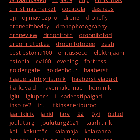
botaanikaaed
ccplaza
chp
christmas
christmasmarket
cocacola
dashaus
dji
djimavic2pro
drone
dronefly
droneoftheday
dronephotography
droneview
droonifoto
droonifotod
droonifotod.ee
droonifotodee
eesti
eestiestonia100
ehitus5eco
elektrijaam
estonia
ev100
evening
fortress
goldengate
goldenhour
haabersti
haaberstiringristmik
haaberstiviadukt
harkuvald
havenkakumäe
hommik
iglu
iglupark
ilusadeestipaigad
inspire2
iru
itkinseneribüroo
jaanikirik
jahid
järv
jää
jõgi
jõulud
jõuluturg
jõuluturg2021
kaarlikirik
kai
kakumäe
kalamaja
kalaranna