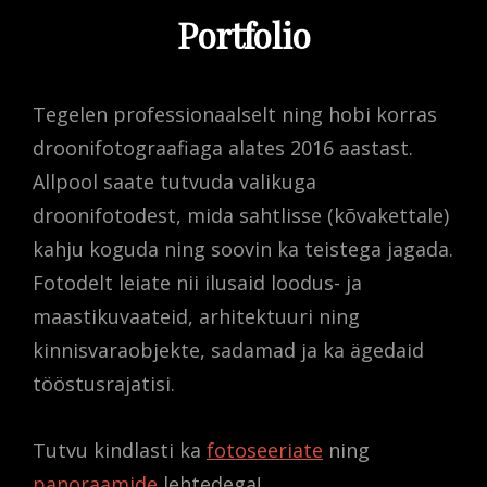
Portfolio
Tegelen professionaalselt ning hobi korras
droonifotograafiaga alates 2016 aastast.
Allpool saate tutvuda valikuga
droonifotodest, mida sahtlisse (kõvakettale)
kahju koguda ning soovin ka teistega jagada.
Fotodelt leiate nii ilusaid loodus- ja
maastikuvaateid, arhitektuuri ning
kinnisvaraobjekte, sadamad ja ka ägedaid
tööstusrajatisi.
Tutvu kindlasti ka
fotoseeriate
ning
panoraamide
lehtedega!