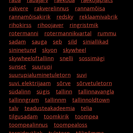
raba
rabajärv
raekoda
raekojaplats
rakvere
rakverelinnus
rannamõisa
rannamõisakirik
redsky
reklaamivabrik
rihokirss
rihoojaver
ringristmik
rotermanni
rotermannikvartal
rummu
sadam
sauga
seb
sild
siniallikad
sininetund
skyon
skywheel
skywheeloftallinn
snelli
sossimägi
sunset
suurupi
suurupialuminetuletorn
suvi
suvi. elektrijaam
sõrve
sõrvetuletorn
südalinn
sügis
tallinn
tallinnavangla
tallinngram
tallinnm
tallinnoldtown
talv
teadusteakadeemia
telia
tilgusadam
toomkirik
toompea
toompealinnus
toompealoss