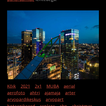
Kõik
2021
2x1
MUBA
aerial
aerofoto
ahtri
ajamaja
arter
arvopärdikeskus
arvopärt