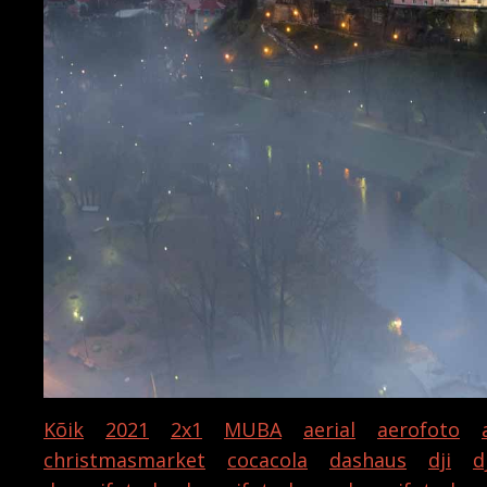
Kõik
2021
2x1
MUBA
aerial
aerofoto
christmasmarket
cocacola
dashaus
dji
d