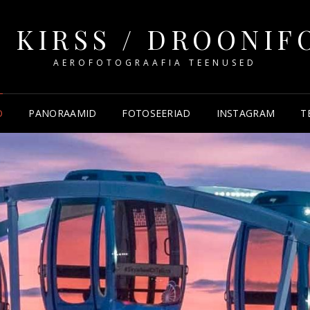
 KIRSS / DROONI
AEROFOTOGRAAFIA TEENUSED
O
PANORAAMID
FOTOSEERIAD
INSTAGRAM
T