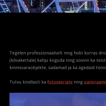
Tegelen professionaalselt ning hobi korras dro
(kõvakettale) kahju koguda ning soovin ka teiste
kinnisvaraobjekte, sadamad ja ka ägedaid tööst
Tutvu kindlasti ka
fotoseeriate
ning
panoraam