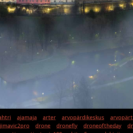
ahtri
ajamaja
arter
arvopärdikeskus
arvopärt
jimavic2pro
drone
dronefly
droneoftheday
d