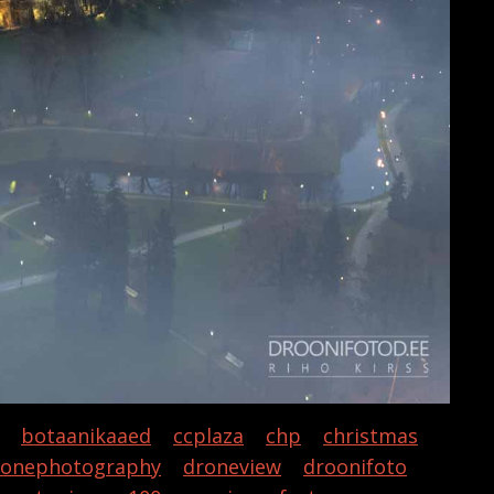
botaanikaaed
ccplaza
chp
christmas
ronephotography
droneview
droonifoto