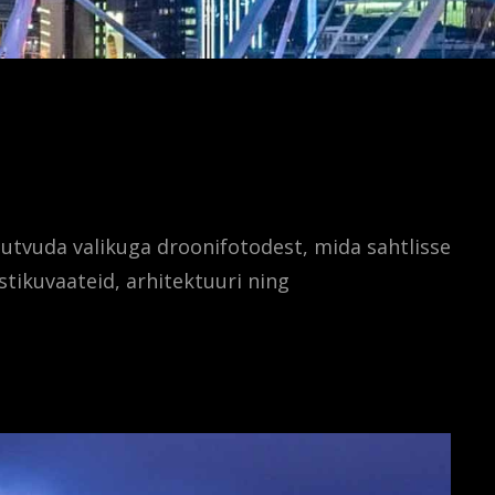
tutvuda valikuga droonifotodest, mida sahtlisse
stikuvaateid, arhitektuuri ning