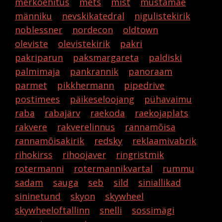
merkoehitus
mets
mist
mustamäe
männiku
nevskikatedral
nigulistekirik
noblessner
nordecon
oldtown
oleviste
olevistekirik
pakri
pakriparun
paksmargareta
paldiski
palmimaja
pankrannik
panoraam
parmet
pikkhermann
pipedrive
postimees
päikeseloojang
pühavaimu
raba
rabajärv
raekoda
raekojaplats
rakvere
rakverelinnus
rannamõisa
rannamõisakirik
redsky
reklaamivabrik
rihokirss
rihoojaver
ringristmik
rotermanni
rotermannikvartal
rummu
sadam
sauga
seb
sild
siniallikad
sininetund
skyon
skywheel
skywheeloftallinn
snelli
sossimägi