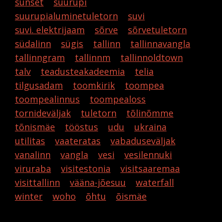
sunset
suurupi
suurupialuminetuletorn
suvi
suvi. elektrijaam
sõrve
sõrvetuletorn
südalinn
sügis
tallinn
tallinnavangla
tallinngram
tallinnm
tallinnoldtown
talv
teadusteakadeemia
telia
tilgusadam
toomkirik
toompea
toompealinnus
toompealoss
tornideväljak
tuletorn
tõlinõmme
tõnismäe
tööstus
udu
ukraina
utilitas
vaateratas
vabaduseväljak
vanalinn
vangla
vesi
vesilennuki
viruraba
visitestonia
visitsaaremaa
visittallinn
vääna-jõesuu
waterfall
winter
woho
õhtu
õismäe