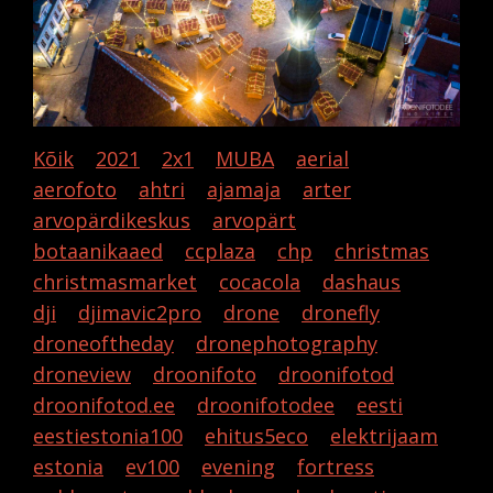
Kõik
2021
2x1
MUBA
aerial
aerofoto
ahtri
ajamaja
arter
arvopärdikeskus
arvopärt
botaanikaaed
ccplaza
chp
christmas
christmasmarket
cocacola
dashaus
dji
djimavic2pro
drone
dronefly
droneoftheday
dronephotography
droneview
droonifoto
droonifotod
droonifotod.ee
droonifotodee
eesti
eestiestonia100
ehitus5eco
elektrijaam
estonia
ev100
evening
fortress