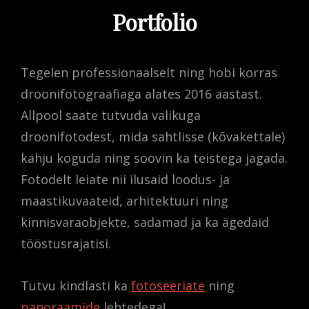
Portfolio
Tegelen professionaalselt ning hobi korras
droonifotograafiaga alates 2016 aastast.
Allpool saate tutvuda valikuga
droonifotodest, mida sahtlisse (kõvakettale)
kahju koguda ning soovin ka teistega jagada.
Fotodelt leiate nii ilusaid loodus- ja
maastikuvaateid, arhitektuuri ning
kinnisvaraobjekte, sadamad ja ka ägedaid
tööstusrajatisi.
Tutvu kindlasti ka
fotoseeriate
ning
panoraamide
lehtedega!