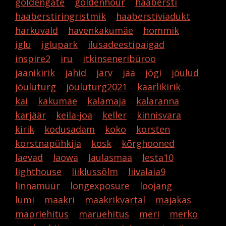
goldengate
goldenhour
haabersti
haaberstiringristmik
haaberstiviadukt
harkuvald
havenkakumäe
hommik
iglu
iglupark
ilusadeestipaigad
inspire2
iru
itkinseneribüroo
jaanikirik
jahid
järv
jää
jõgi
jõulud
jõuluturg
jõuluturg2021
kaarlikirik
kai
kakumäe
kalamaja
kalaranna
karjäär
keila-joa
keller
kinnisvara
kirik
kodusadam
koko
korsten
korstnapühkija
kosk
kõrghooned
laevad
laowa
laulasmaa
lesta10
lighthouse
liiklussõlm
liivalaia9
linnamüür
longexposure
loojang
lumi
maakri
maakrikvartal
majakas
mapriehitus
maruehitus
meri
merko